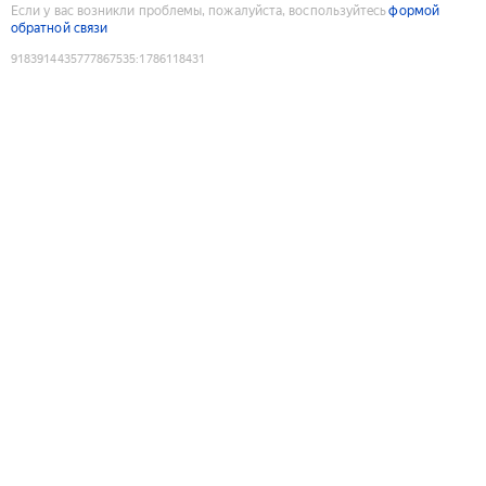
Если у вас возникли проблемы, пожалуйста, воспользуйтесь
формой
обратной связи
9183914435777867535
:
1786118431