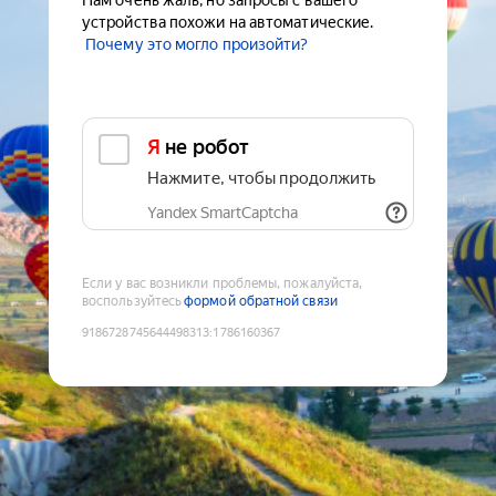
Нам очень жаль, но запросы с вашего
устройства похожи на автоматические.
Почему это могло произойти?
Я не робот
Нажмите, чтобы продолжить
Yandex SmartCaptcha
Если у вас возникли проблемы, пожалуйста,
воспользуйтесь
формой обратной связи
9186728745644498313
:
1786160367