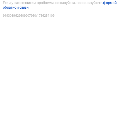
Если у вас возникли проблемы, пожалуйста, воспользуйтесь
формой
обратной связи
9193019629609207960
:
1786254109