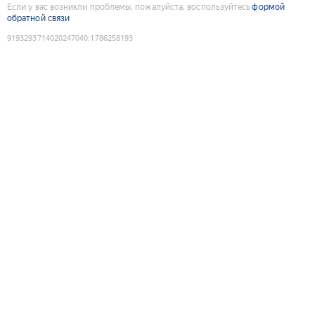
Если у вас возникли проблемы, пожалуйста, воспользуйтесь
формой
обратной связи
9193293714020247040
:
1786258193