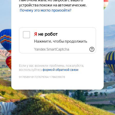
Нам очень жаль, но запросы с вашего
устройства похожи на автоматические.
Почему это могло произойти?
Я не робот
Нажмите, чтобы продолжить
Yandex SmartCaptcha
Если у вас возникли проблемы, пожалуйста,
воспользуйтесь
формой обратной связи
9178589181727679764
:
1786039078