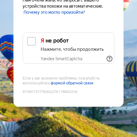
Нам очень жаль, но запросы с вашего
устройства похожи на автоматические.
Почему это могло произойти?
Я не робот
Нажмите, чтобы продолжить
Yandex SmartCaptcha
Если у вас возникли проблемы, пожалуйста,
воспользуйтесь
формой обратной связи
9179477577792922279
:
1786052316