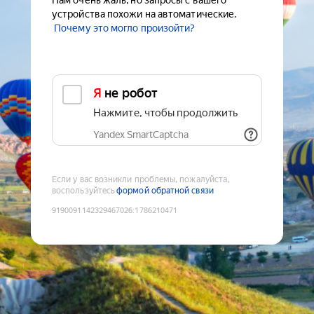
Нам очень жаль, но запросы с вашего
устройства похожи на автоматические.
Почему это могло произойти?
Я не робот
Нажмите, чтобы продолжить
Yandex SmartCaptcha
Если у вас возникли проблемы, пожалуйста,
воспользуйтесь
формой обратной связи
9190091142329467026
:
1786210471