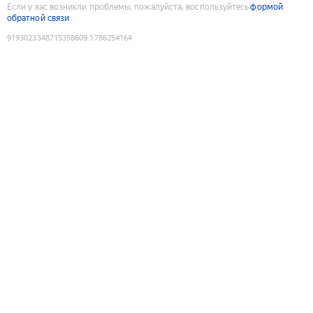
Если у вас возникли проблемы, пожалуйста, воспользуйтесь
формой
обратной связи
9193023348715358609
:
1786254164