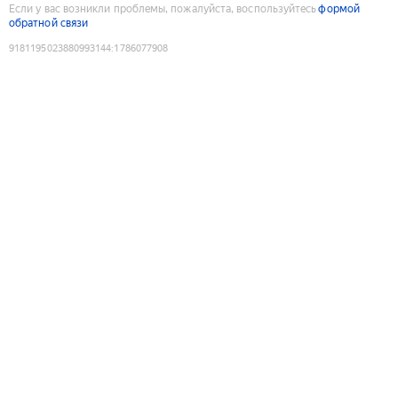
Если у вас возникли проблемы, пожалуйста, воспользуйтесь
формой
обратной связи
9181195023880993144
:
1786077908