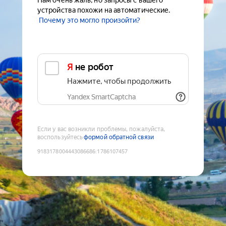
Нам очень жаль, но запросы с вашего
устройства похожи на автоматические.
Почему это могло произойти?
Я не робот
Нажмите, чтобы продолжить
Yandex SmartCaptcha
Если у вас возникли проблемы, пожалуйста,
воспользуйтесь
формой обратной связи
9183178004443086686
:
1786107457