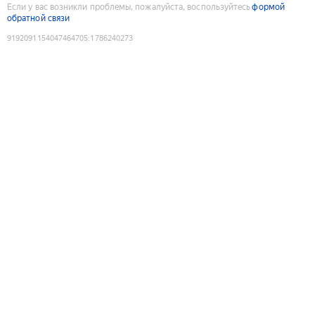
Если у вас возникли проблемы, пожалуйста, воспользуйтесь
формой
обратной связи
9192091154047464705
:
1786240273