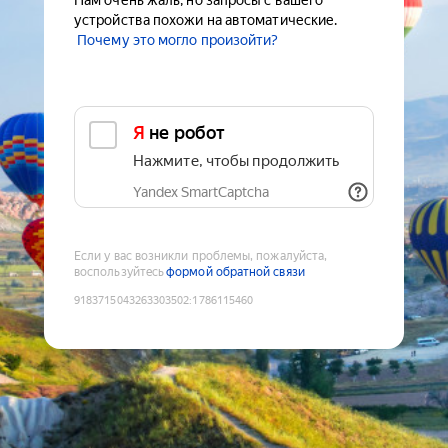
Нам очень жаль, но запросы с вашего
устройства похожи на автоматические.
Почему это могло произойти?
Я не робот
Нажмите, чтобы продолжить
Yandex SmartCaptcha
Если у вас возникли проблемы, пожалуйста,
воспользуйтесь
формой обратной связи
9183715043263303502
:
1786115460