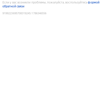
Если у вас возникли проблемы, пожалуйста, воспользуйтесь
формой
обратной связи
9199223695708319245
:
1786346556