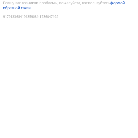
Если у вас возникли проблемы, пожалуйста, воспользуйтесь
формой
обратной связи
9179133684191359081
:
1786047192