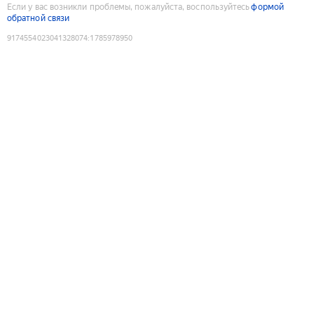
Если у вас возникли проблемы, пожалуйста, воспользуйтесь
формой
обратной связи
9174554023041328074
:
1785978950