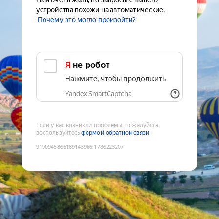
Нам очень жаль, но запросы с вашего
устройства похожи на автоматические.
Почему это могло произойти?
Я не робот
Нажмите, чтобы продолжить
Yandex SmartCaptcha
Если у вас возникли проблемы, пожалуйста,
воспользуйтесь
формой обратной связи
9190945866189143966
:
1786223207