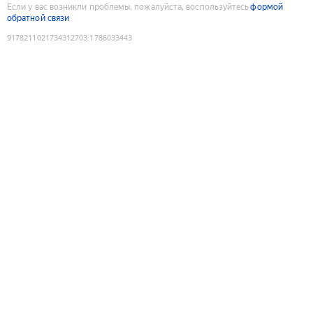
Если у вас возникли проблемы, пожалуйста, воспользуйтесь
формой
обратной связи
9178211021734312703
:
1786033443