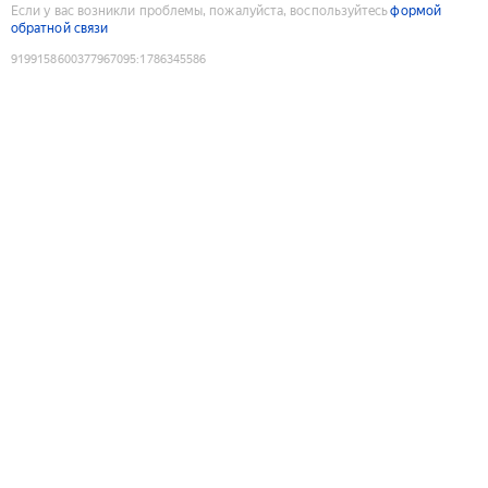
Если у вас возникли проблемы, пожалуйста, воспользуйтесь
формой
обратной связи
9199158600377967095
:
1786345586