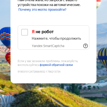
Нам очень жаль, но запросы с вашего
устройства похожи на автоматические.
Почему это могло произойти?
Я не робот
Нажмите, чтобы продолжить
Yandex SmartCaptcha
Если у вас возникли проблемы, пожалуйста,
воспользуйтесь
формой обратной связи
9190310124726664932
:
1786213734