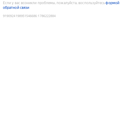
Если у вас возникли проблемы, пожалуйста, воспользуйтесь
формой
обратной связи
9190924198951546686
:
1786222884