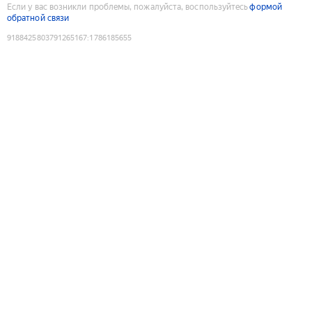
Если у вас возникли проблемы, пожалуйста, воспользуйтесь
формой
обратной связи
9188425803791265167
:
1786185655