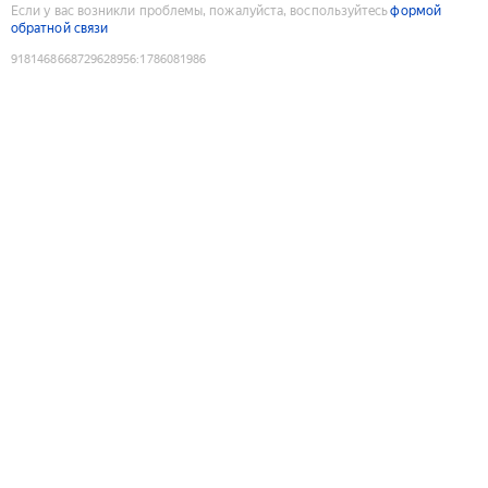
Если у вас возникли проблемы, пожалуйста, воспользуйтесь
формой
обратной связи
9181468668729628956
:
1786081986