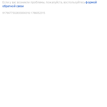
Если у вас возникли проблемы, пожалуйста, воспользуйтесь
формой
обратной связи
9179477502833004316
:
1786052315