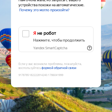
Нам очень жаль, но запросы с вашего
устройства похожи на автоматические.
Почему это могло произойти?
Я не робот
Нажмите, чтобы продолжить
Yandex SmartCaptcha
Если у вас возникли проблемы, пожалуйста,
воспользуйтесь
формой обратной связи
9178785182222814240
:
1786041999