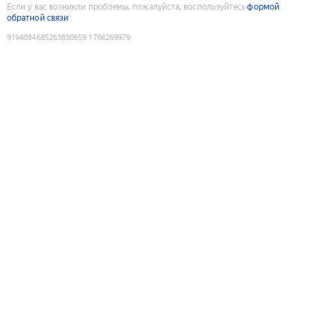
Если у вас возникли проблемы, пожалуйста, воспользуйтесь
формой
обратной связи
9194084685263830659
:
1786269979