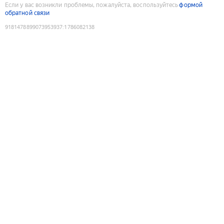
Если у вас возникли проблемы, пожалуйста, воспользуйтесь
формой
обратной связи
9181478899073953937
:
1786082138