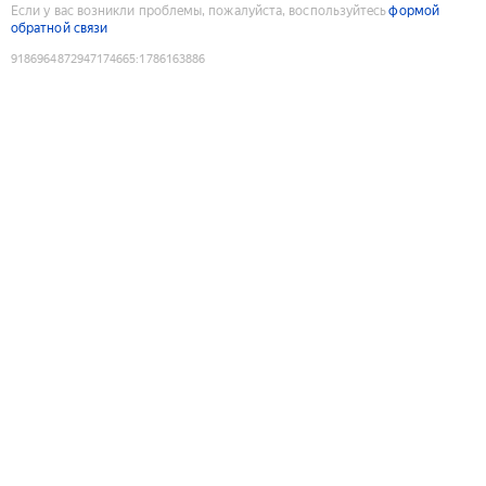
Если у вас возникли проблемы, пожалуйста, воспользуйтесь
формой
обратной связи
9186964872947174665
:
1786163886