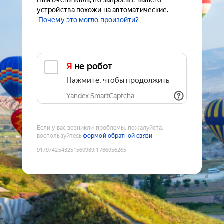
Нам очень жаль, но запросы с вашего
устройства похожи на автоматические.
Почему это могло произойти?
Я не робот
Нажмите, чтобы продолжить
Yandex SmartCaptcha
Если у вас возникли проблемы, пожалуйста,
воспользуйтесь
формой обратной связи
9179742543251560989
:
1786056265