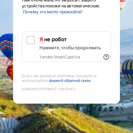
Нам очень жаль, но запросы с вашего
устройства похожи на автоматические.
Почему это могло произойти?
Я не робот
Нажмите, чтобы продолжить
Yandex SmartCaptcha
Если у вас возникли проблемы, пожалуйста,
воспользуйтесь
формой обратной связи
9186829827970096915
:
1786161873