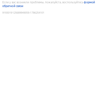
Если у вас возникли проблемы, пожалуйста, воспользуйтесь
формой
обратной связи
9193019125689949059
:
1786254101