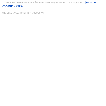
Если у вас возникли проблемы, пожалуйста, воспользуйтесь
формой
обратной связи
9176553546274618545
:
1786008745