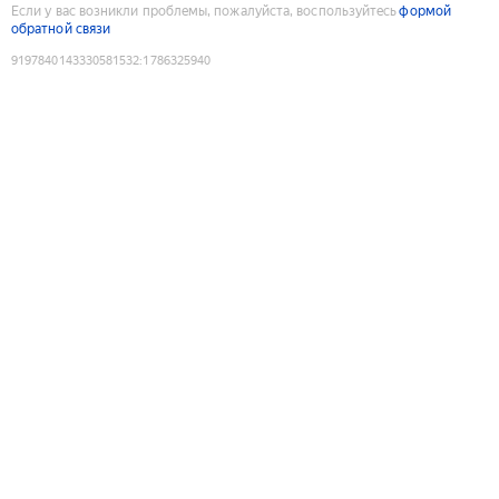
Если у вас возникли проблемы, пожалуйста, воспользуйтесь
формой
обратной связи
9197840143330581532
:
1786325940