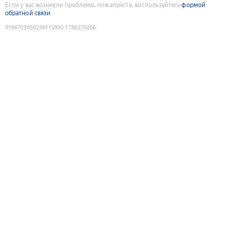
Если у вас возникли проблемы, пожалуйста, воспользуйтесь
формой
обратной связи
9194703850234115800
:
1786279206