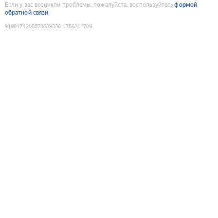
Если у вас возникли проблемы, пожалуйста, воспользуйтесь
формой
обратной связи
9190174208070689336
:
1786211709