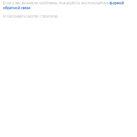
Если у вас возникли проблемы, пожалуйста, воспользуйтесь
формой
обратной связи
9174570468741363795
:
1785979195