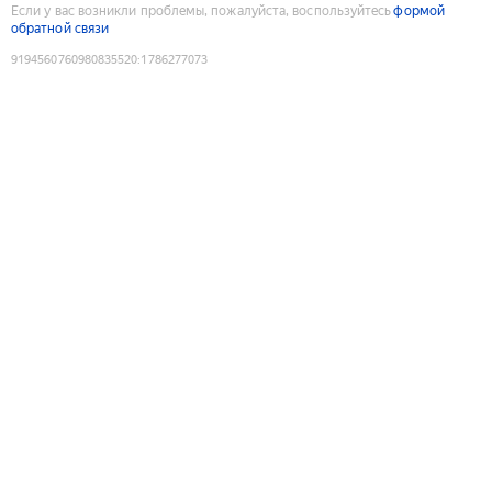
Если у вас возникли проблемы, пожалуйста, воспользуйтесь
формой
обратной связи
9194560760980835520
:
1786277073