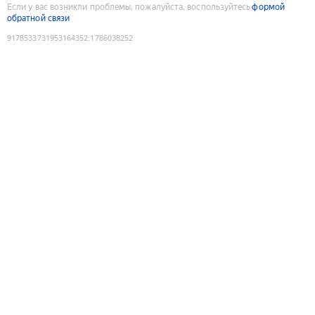
Если у вас возникли проблемы, пожалуйста, воспользуйтесь
формой
обратной связи
9178533731953164352
:
1786038252