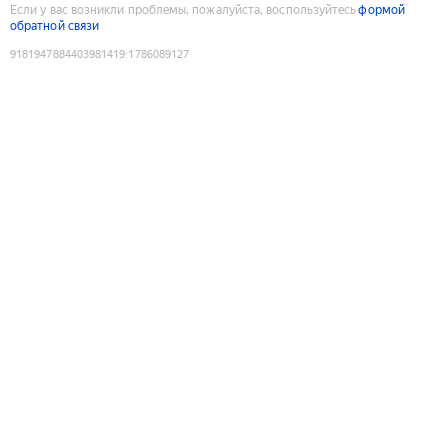
Если у вас возникли проблемы, пожалуйста, воспользуйтесь
формой
обратной связи
9181947884403981419
:
1786089127