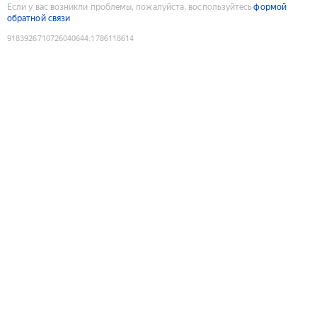
Если у вас возникли проблемы, пожалуйста, воспользуйтесь
формой
обратной связи
9183926710726040644
:
1786118614