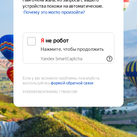
Нам очень жаль, но запросы с вашего
устройства похожи на автоматические.
Почему это могло произойти?
Я не робот
Нажмите, чтобы продолжить
Yandex SmartCaptcha
Если у вас возникли проблемы, пожалуйста,
воспользуйтесь
формой обратной связи
9193508598347649482
:
1786261395