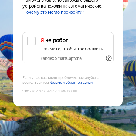
Нам очень жаль, но запросы с вашего
устройства похожи на автоматические.
Почему это могло произойти?
Я не робот
Нажмите, чтобы продолжить
Yandex SmartCaptcha
Если у вас возникли проблемы, пожалуйста,
воспользуйтесь
формой обратной связи
9181778299230261253
:
1786086600