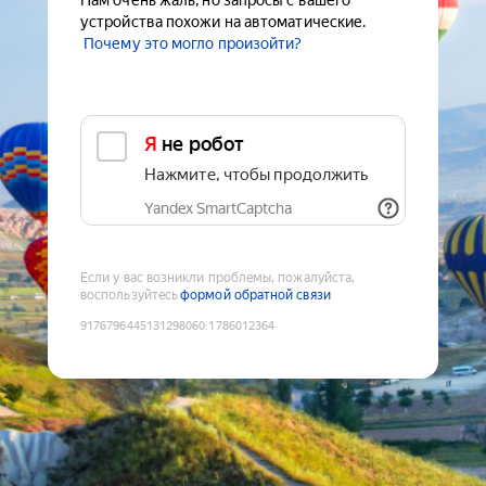
Нам очень жаль, но запросы с вашего
устройства похожи на автоматические.
Почему это могло произойти?
Я не робот
Нажмите, чтобы продолжить
Yandex SmartCaptcha
Если у вас возникли проблемы, пожалуйста,
воспользуйтесь
формой обратной связи
9176796445131298060
:
1786012364