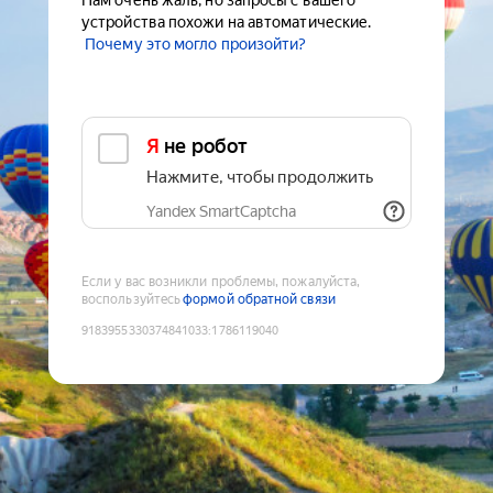
Нам очень жаль, но запросы с вашего
устройства похожи на автоматические.
Почему это могло произойти?
Я не робот
Нажмите, чтобы продолжить
Yandex SmartCaptcha
Если у вас возникли проблемы, пожалуйста,
воспользуйтесь
формой обратной связи
9183955330374841033
:
1786119040