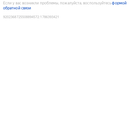
Если у вас возникли проблемы, пожалуйста, воспользуйтесь
формой
обратной связи
9202368725508894572
:
1786393421