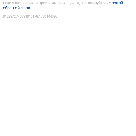
Если у вас возникли проблемы, пожалуйста, воспользуйтесь
формой
обратной связи
9182972743593910176
:
1786104398