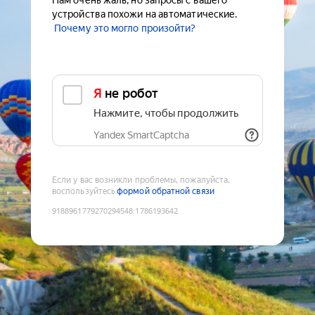
Нам очень жаль, но запросы с вашего
устройства похожи на автоматические.
Почему это могло произойти?
Я не робот
Нажмите, чтобы продолжить
Yandex SmartCaptcha
Если у вас возникли проблемы, пожалуйста,
воспользуйтесь
формой обратной связи
9188961779270294548
:
1786193642