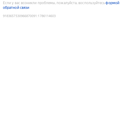
Если у вас возникли проблемы, пожалуйста, воспользуйтесь
формой
обратной связи
9183657530966870091
:
1786114603