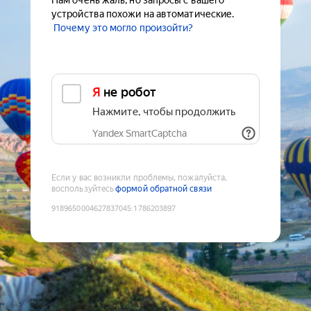
Нам очень жаль, но запросы с вашего
устройства похожи на автоматические.
Почему это могло произойти?
Я не робот
Нажмите, чтобы продолжить
Yandex SmartCaptcha
Если у вас возникли проблемы, пожалуйста,
воспользуйтесь
формой обратной связи
9189650004627837045
:
1786203897