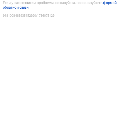
Если у вас возникли проблемы, пожалуйста, воспользуйтесь
формой
обратной связи
9181008485935152920
:
1786075129