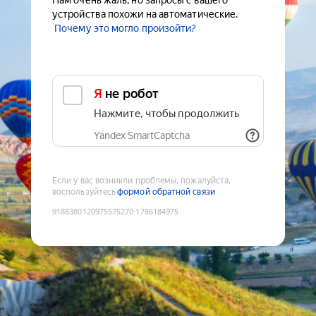
Нам очень жаль, но запросы с вашего
устройства похожи на автоматические.
Почему это могло произойти?
Я не робот
Нажмите, чтобы продолжить
Yandex SmartCaptcha
Если у вас возникли проблемы, пожалуйста,
воспользуйтесь
формой обратной связи
9188380120975575270
:
1786184975